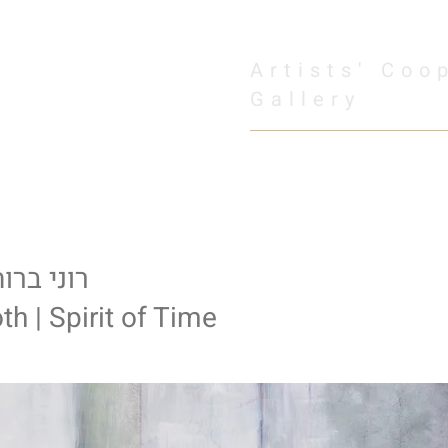
Artists' Coo
Gallery
About
Artists
Exhibitions
News&Events
רוני ברות
th | Spirit of Time