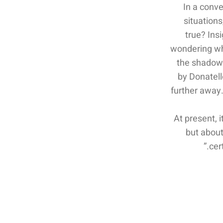
In a conve
situations
true? Ins
wondering wh
the shadows
by Donatell
further away
“At present,
but about 
cer