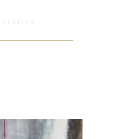
perative
Media&Videos
Visit