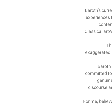
Baroth’s curr
experiences f
contem
Classical art
Th
exaggerated i
Baroth 
committed to 
genuine
discourse a
“For me, believ