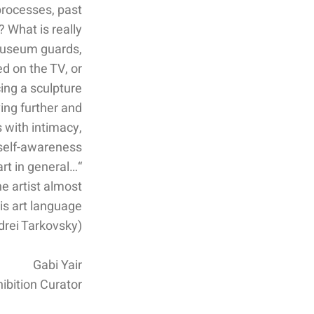
processes, past
 What is really
 museum guards,
 on the TV, or
ing a sculpture
ving further and
 with intimacy,
self-awareness.
rt in general…
he artist almost
s art language.”
(Andrei Tarkovsky)
Gabi Yair
ibition Curator