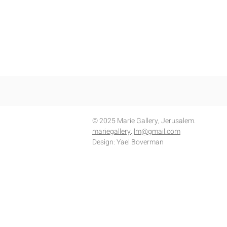
< Previous 
© 2025 Marie Gallery, Jerusalem.
mariegallery.jlm@gmail.com
Design: Yael Boverman