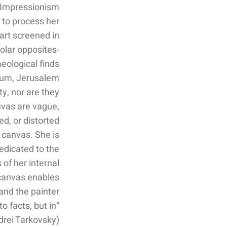
Impressionism.
e to process her
 art screened in
polar opposites-
eological finds
eum, Jerusalem.
ty, nor are they
nvas are vague,
ed, or distorted.
 canvas. She is
edicated to the
of her internal
 canvas enables
and the painter.
o facts, but in
drei Tarkovsky)