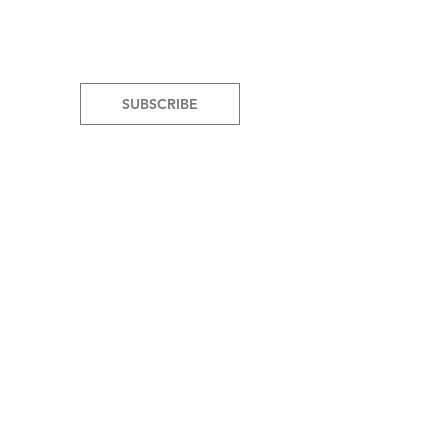
SUBSCRIBE
© 2025 Marie Gallery, Jerusalem.
mariegallery.jlm@gmail.com
Design: Yael Boverman