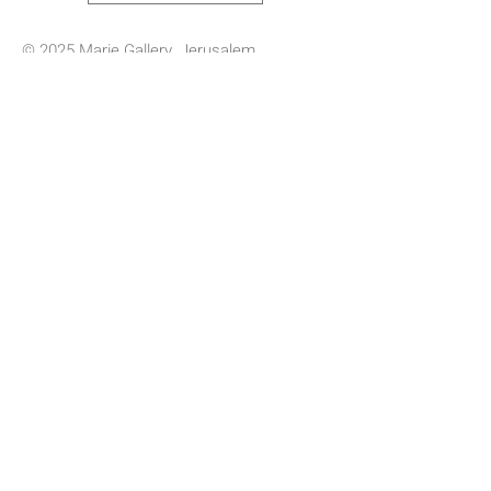
© 2025 Marie Gallery, Jerusalem.
mariegallery.jlm@gmail.com
Design: Yael Boverman