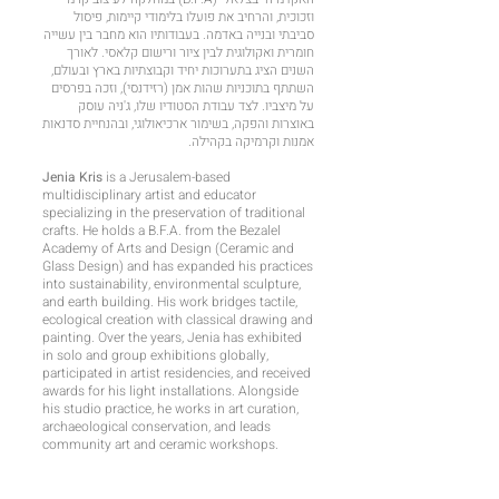
וזכוכית, והרחיב את פועלו בלימודי קיימות, פיסול
סביבתי ובנייה באדמה. בעבודותיו הוא מחבר בין עשייה
חומרית ואקולוגית לבין ציור ורישום קלאסי. לאורך
השנים הציג בתערוכות יחיד וקבוצתיות בארץ ובעולם,
השתתף בתוכניות שהות אמן (רזידנסי), וזכה בפרסים
על מיצביו. לצד עבודת הסטודיו שלו, ג'ניה עוסק
באוצרות והפקה, בשימור ארכיאולוגי, ובהנחיית סדנאות
אמנות וקרמיקה בקהילה.
Jenia Kris
is a Jerusalem-based
multidisciplinary artist and educator
specializing in the preservation of traditional
crafts. He holds a B.F.A. from the Bezalel
Academy of Arts and Design (Ceramic and
Glass Design) and has expanded his practices
into sustainability, environmental sculpture,
and earth building. His work bridges tactile,
ecological creation with classical drawing and
painting. Over the years, Jenia has exhibited
in solo and group exhibitions globally,
participated in artist residencies, and received
awards for his light installations. Alongside
his studio practice, he works in art curation,
archaeological conservation, and leads
community art and ceramic workshops.