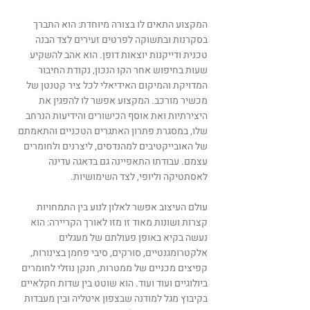
המקצוע התאים לו בצורה מיוחדת: הוא התברך
בסקרנות ובתשוקה לפרטים זעירים לצד הבנה
טכנית ודייקנות יוצאות דופן. הוא אהב להשקיע
שעות בחיפוש אחר הקו הנכון, נקודת החיבור
המדויקת והמיקום האידיאלי לכל ציר קטנטן של
מכשיר מורכב. המקצוע אפשר לו להפגין את
היצירתיות ואת אוסף הכישורים והידיעות הנרחב
שלו, במסגרת פתרון האתגרים הטכניים והתאמתם
של האובייקטיבים למהנדסים, ליצרנים ולחומרים
עצמם. עבודתו התאפיינה גם בדאגה עדינה
לאסתטיקה וליופי, לצד השימושיות.
עולם העיצוב אפשר לאלון לנוע בין התמחויות
קצרות ושונות מאוד זו מזו לאורך הקריירה: הוא
נעשה בקיא באופן פעולתם של מעגלים
אלקטרומגנטיים, סורקים, סיבי פחמן בצינורות,
קפיצים מכניים של ממטרות, חנקן נוזלי לחומרים
ביולוגיים ועוד ועוד. הוא שוטט בין שדות חקלאיים
בקיבוץ מגל למודנה שבצפון איטליה ובין מעבדות