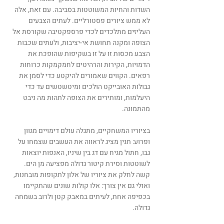
השדות והחיות המשוטטות בסביבה. עם זאת, אלה
לא ממש ציורים פסטורליים. לעתים הצבעים
העליזים מתלכדים לכדי פרספקטיבה שקורסת אל
הצופה ומקנה תחושת אי-יציבות, ולעתים שכבות
הצבע מכסות זו על זו בשקיפות שהופכת את
הדמויות, הקירות והרהיטים לחמקמקות כרוחות
רפאים. הקווים שאמורים להיקטע כדי לסמן את
גבולות האובייקט הולכים ומיטשטשים עד כדי
היעלמות, ומותירים את הצופה לתהות מה ניבט
מהתמונה.
בציוריו המשחקיים, מתגלה עולם דימויים מגוון
ופרוע: תנין מציג לראווה את העשבים שצמחו על
גבו, חתול מגיח עם דג בין שיניו, האנפות יוצאות
לשוטטות וסירת קיטור גדולה מפציעה מן הים.
קשה לחלק את ציוריו של אלון לתקופות מובחנות,
ואולי גם אין צורך: אלו קולות שונים שהתקיימו
בכפיפה אחת, לעיתים במאבק קטן ולרוב בשמחה
גדולה.