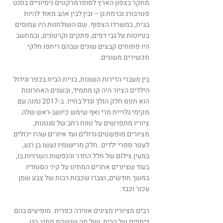
מחקר בצפון הארץ לסופרמרקטים ניסיוניים בסנט
פטרבורג וברמת גן – ובין לבין אהב מאוד להיות
בבית, במשרדו הצפוף. שם השולחנות היו עמוסים
בטיוטות על גבי דפים, פתקים וקרטונים, ובמחשב
היו פתוחים קבצים שונים שבהם ריחפו חלקי
מכשירים משונים.
בין מעברי הדירות השונות, בניית הבית בכפר וגידול
הילדים הציור היה קו מתמיד, ובשנים האחרונות
הוא תפס חלק הולך וגדל בחייו. ב-2017 נמנה עם
מקימי גלריית מרי ואף שימש כיושב-ראש שלה.
ציוריו מתפרשים על טווח רחב של סגנונות,
מציורים מופשטים גדולים ועד איורים שהיו יכולים
לעטר ספרי ילדים. חלק מרישומיו נעשו בן רגע,
במעין צילום של חלל החדר והנפשות השרויות בו,
בעוד שציורים אחרים המתינו על קיר הסטודיו
במשך חודשים, וצברו שכבות רבות של צבע שמן
עכור וכבד.
רבים מציוריו מציגים אווירה כפרית. מופיעים בהם
דימויים של הבית, ושל מה שנשקף ממנו: הגן,