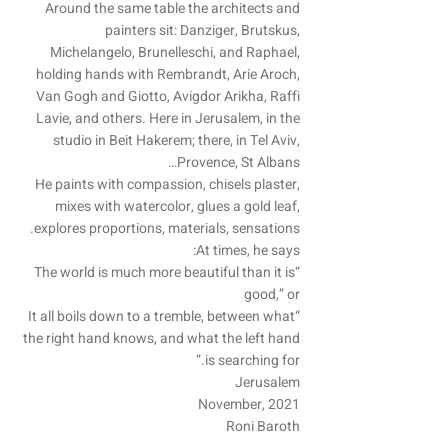
Around the same table the architects and
painters sit: Danziger, Brutskus,
Michelangelo, Brunelleschi, and Raphael,
holding hands with Rembrandt, Arie Aroch,
Van Gogh and Giotto, Avigdor Arikha, Raffi
Lavie, and others. Here in Jerusalem, in the
studio in Beit Hakerem; there, in Tel Aviv,
Provence, St Albans…
He paints with compassion, chisels plaster,
mixes with watercolor, glues a gold leaf,
explores proportions, materials, sensations.
At times, he says:
“The world is much more beautiful than it is
good,” or
“It all boils down to a tremble, between what
the right hand knows, and what the left hand
is searching for.”
Jerusalem
November, 2021
Roni Baroth