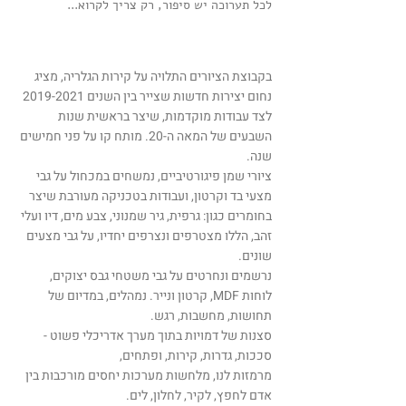
לכל תערוכה יש סיפור, רק צריך לקרוא...
בקבוצת הציורים התלויה על קירות הגלריה, מציג
2019-2021
נחום יצירות חדשות שצייר בין השנים
לצד עבודות מוקדמות, שיצר בראשית שנות
השבעים של המאה ה-20. מותח קו על פני חמישים
שנה.
ציורי שמן פיגורטיביים, נמשחים במכחול על גבי
מצעי בד וקרטון, ועבודות בטכניקה מעורבת שיצר
בחומרים כגון: גרפית, גיר שמנוני, צבע מים, דיו ועלי
זהב, הללו מצטרפים ונצרפים יחדיו, על גבי מצעים
שונים.
נרשמים ונחרטים על גבי משטחי גבס יצוקים,
לוחות MDF, קרטון ונייר. נמהלים, במדיום של
תחושות, מחשבות, רגש.
סצנות של דמויות בתוך מערך אדריכלי פשוט -
סככות, גדרות, קירות, ופתחים,
מרמזות לנו, מלחשות מערכות יחסים מורכבות בין
אדם לחפץ, לקיר, לחלון, לים.