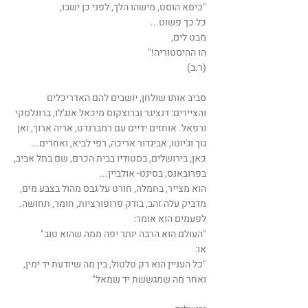
"כיסא הוסט, מישהו הלך, לפני כן ישבו,
כל כך פשוט...
מבט לים,
הו ההיסטוריה!"
(ר.ב)
סביב אותו שולחן, יושבים להם האדריכלים
והציירים: דנציגר וברוצקוס מיכאל אנג'לו, ברונלסקי
ורפאל. אוחזים ידיים עם רמברנדט, אריה ארוך, ואן
גוך וג'יוטו, אביגדור אריכה, רפי לביא, ואחרים...
כאן; בירושלים, בסטודיו בבית הכרם, שם בתל אביב,
בפרובאנס, בסינט- אולביין...
הוא מצייר, בחמלה, חורט על גבס מהול בצבע מים,
מדביק עלה זהב, בודק פרופורציות, חומר, תחושה.
לפעמים הוא אומר:
"העולם הוא הרבה יותר יפה ממה שהוא טוב"
או:
"כל העניין הוא רק טלטול, בין מה שיודעת יד ימין,
ואחר מה שמגששת יד שמאל"