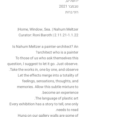
ירושלים,
נובמבר 2021
רוני ברות
Home, Window, Sea. | Nahum Meltzer|
| Curator: Roni Baroth
2.11.21-1.1.22
Is Nahum Meltzer a painter-architect? An
architect who is a painter?
To those of us who ask themselves this
question, I suggest to let it go. Just observe.
Take the works in, one by one, and observe.
Let the effects merge into a totality of
feelings, sensations, thoughts, and
memories. Allow this subtle mixture to
become an experience.
The language of plastic art.
Every exhibition has a story to tell, one only
needs to read.
Hung on our gallery walls are some of